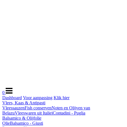
0
Dashboard
Voor aanpassing
Klik hier
Vlees, Kaas & Antipasti
Vleessauzen
Fish conserven
Noten en Olijven van
Belazu
Vleeswaren uit Italie
iContadini - Puglia
Balsamico & Olijfolie
Olie
Balsamico - Giusti