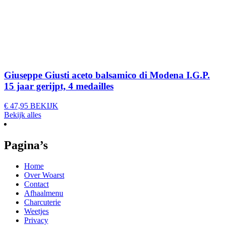
Giuseppe Giusti aceto balsamico di Modena I.G.P.
15 jaar gerijpt, 4 medailles
€
47,95
BEKIJK
Bekijk alles
Pagina’s
Home
Over Woarst
Contact
Afhaalmenu
Charcuterie
Weetjes
Privacy