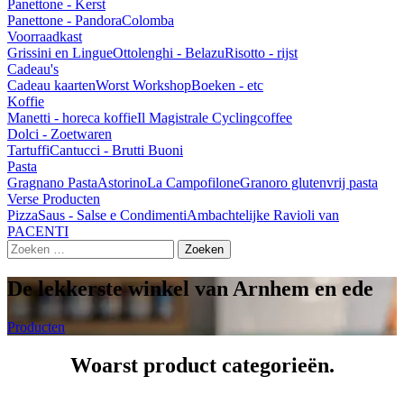
Panettone - Kerst
Panettone - Pandora
Colomba
Voorraadkast
Grissini en Lingue
Ottolenghi - Belazu
Risotto - rijst
Cadeau's
Cadeau kaarten
Worst Workshop
Boeken - etc
Koffie
Manetti - horeca koffie
Il Magistrale Cyclingcoffee
Dolci - Zoetwaren
Tartuffi
Cantucci - Brutti Buoni
Pasta
Gragnano Pasta
Astorino
La Campofilone
Granoro glutenvrij pasta
Verse Producten
Pizza
Saus - Salse e Condimenti
Ambachtelijke Ravioli van
PACENTI
Zoeken
naar:
De lekkerste winkel van Arnhem en ede
Producten
Woarst product categorieën.