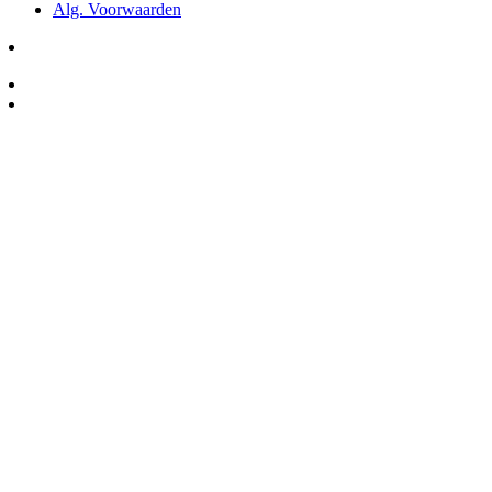
Alg. Voorwaarden
Winkel Ede
Salumeria Woarst Delicatessen
Grotestraat 1, 6711AH Ede
Openingstijden:
Maandag: Gesloten
Dinsdag-vrijdag : 10:00 – 17:30
Zaterdag: 09:30 – 17:00
Zondag: Gesloten