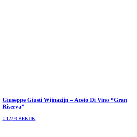
Giuseppe Giusti Wijnazijn – Aceto Di Vino “Gran
Riserva”
€
12,99
BEKIJK