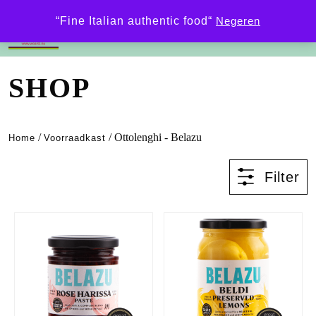
0
“Fine Italian authentic food“
Negeren
SHOP
/
/ Ottolenghi - Belazu
Home
Voorraadkast
Filter