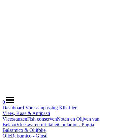
0
Dashboard
Voor aanpassing
Klik hier
Vlees, Kaas & Antipasti
Vleessauzen
Fish conserven
Noten en Olijven van
Belazu
Vleeswaren uit Italie
iContadini - Puglia
Balsamico & Olijfolie
Olie
Balsamico - Giusti