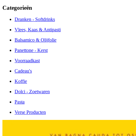
Categorieën
Dranken - Softdrinks
Vlees, Kaas & Antipasti
Balsamico & Olijfolie
Panettone - Kerst
Voorraadkast
Cadeau's
Koffie
Dolci - Zoetwaren
Pasta
Verse Producten