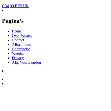
€
34,99
BEKIJK
Pagina’s
Home
Over Woarst
Contact
Afhaalmenu
Charcuterie
Weetjes
Privacy
Alg. Voorwaarden
Winkel Ede
Salumeria Woarst Delicatessen
Grotestraat 1, 6711AH Ede
Openingstijden: