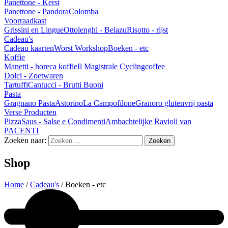
Panettone - Kerst
Panettone - Pandora
Colomba
Voorraadkast
Grissini en Lingue
Ottolenghi - Belazu
Risotto - rijst
Cadeau's
Cadeau kaarten
Worst Workshop
Boeken - etc
Koffie
Manetti - horeca koffie
Il Magistrale Cyclingcoffee
Dolci - Zoetwaren
Tartuffi
Cantucci - Brutti Buoni
Pasta
Gragnano Pasta
Astorino
La Campofilone
Granoro glutenvrij pasta
Verse Producten
Pizza
Saus - Salse e Condimenti
Ambachtelijke Ravioli van
PACENTI
Zoeken naar:
Shop
Home
/
Cadeau's
/ Boeken - etc