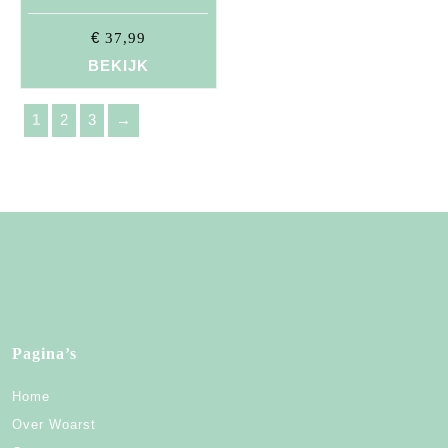
€
37,99
BEKIJK
Berichten
1
2
3
→
paginering
Pagina’s
Home
Over Woarst