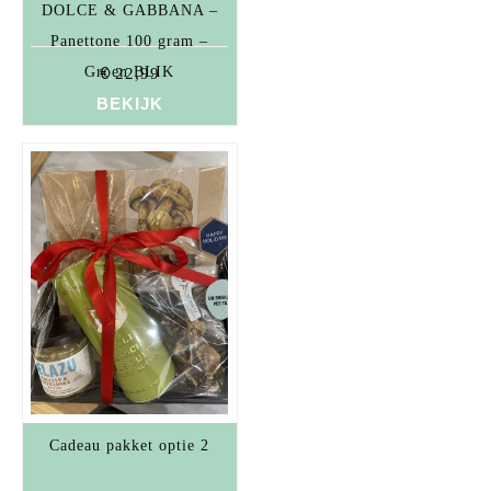
DOLCE & GABBANA –
Panettone 100 gram –
Groen BLIK
€
22,99
BEKIJK
Cadeau pakket optie 2