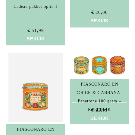
Cadeau pakket optie 1
€
20,00
BEKIJK
€
51,99
BEKIJK
FIASCONARO EN
DOLCE & GABBANA –
Panettone 100 gram –
Rood BLIK
€
22,99
BEKIJK
FIASCONARO EN