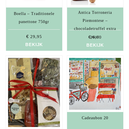
Antica Torroneria
Boella – Traditionele
Piemontese –
panettone 750gr
chocoladetruffel extra
€
29,95
€
puur
6,60
BEKIJK
BEKIJK
Cadeaubon 20