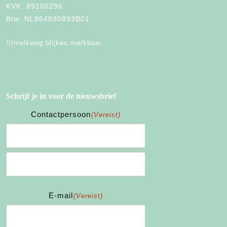
KVK: 89106296
Btw: NL864880893B01
///melkweg.blijken.merkbaar
Schrijf je in voor de nieuwsbrief
Contactpersoon
(Vereist)
Voornaam
Achternaam
E-mail
(Vereist)