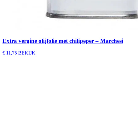
Extra vergine olijfolie met chilipeper – Marchesi
€
11,75
BEKIJK