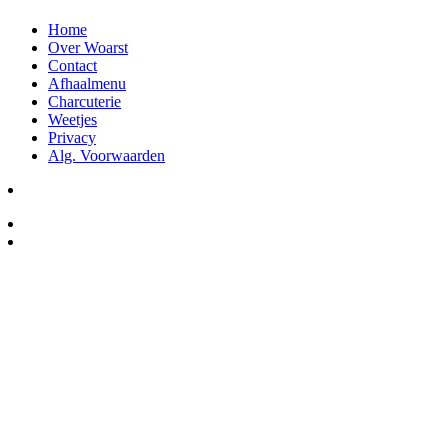
Home
Over Woarst
Contact
Afhaalmenu
Charcuterie
Weetjes
Privacy
Alg. Voorwaarden
Winkel Ede
Salumeria Woarst Delicatessen
Grotestraat 1, 6711AH Ede
Openingstijden:
Maandag: Gesloten
Dinsdag-vrijdag : 10:00 – 17:30
Zaterdag: 09:30 – 17:00
Zondag: Gesloten