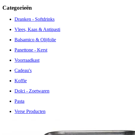
Categorieën
Dranken - Softdrinks
Vlees, Kaas & Antipasti
Balsamico & Olijfolie
Panettone - Kerst
Voorraadkast
Cadeau's
Koffie
Dolci - Zoetwaren
Pasta
Verse Producten