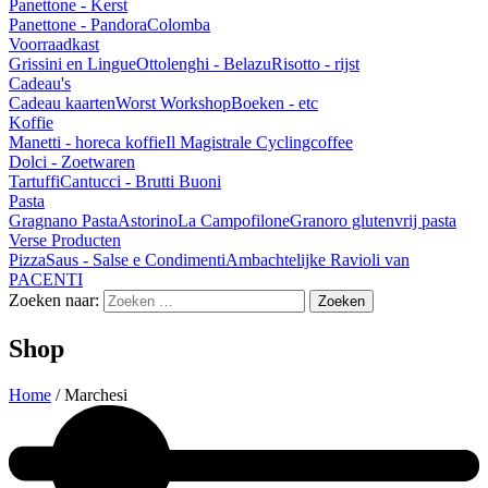
Panettone - Kerst
Panettone - Pandora
Colomba
Voorraadkast
Grissini en Lingue
Ottolenghi - Belazu
Risotto - rijst
Cadeau's
Cadeau kaarten
Worst Workshop
Boeken - etc
Koffie
Manetti - horeca koffie
Il Magistrale Cyclingcoffee
Dolci - Zoetwaren
Tartuffi
Cantucci - Brutti Buoni
Pasta
Gragnano Pasta
Astorino
La Campofilone
Granoro glutenvrij pasta
Verse Producten
Pizza
Saus - Salse e Condimenti
Ambachtelijke Ravioli van
PACENTI
Zoeken naar:
Shop
Home
/ Marchesi