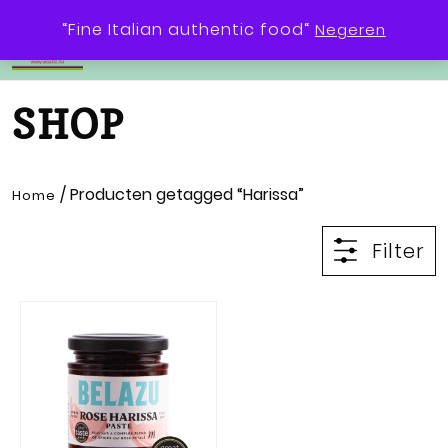
0
“Fine Italian authentic food“
Negeren
SHOP
/ Producten getagged “Harissa”
Home
Filter