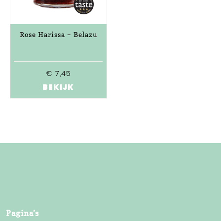
Rose Harissa – Belazu
€
7,45
BEKIJK
Pagina’s