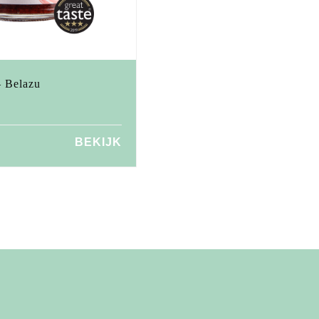
– Belazu
BEKIJK