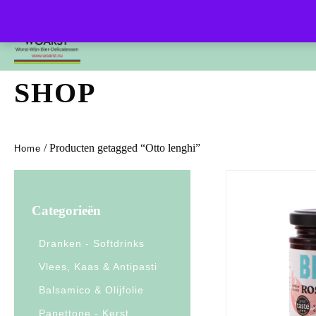
Home
Charcuterie
Borrel en br
SHOP
/ Producten getagged “Otto lenghi”
Home
Categorieën
Dranken - Softdrinks
Vlees, Kaas & Antipasti
Balsamico & Olijfolie
Panettone - Kerst