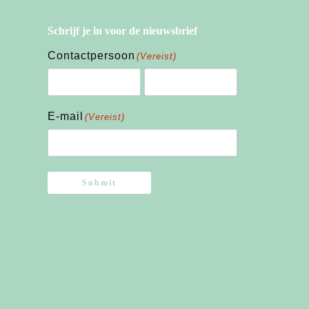
Schrijf je in voor de nieuwsbrief
Contactpersoon
(Vereist)
Voornaam
Achternaam
E-mail
(Vereist)
Submit