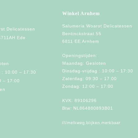
Winkel Arnhem
Salumeria Woarst Delicatessen
st Delicatessen
Bentinckstraat 55
 6711AH Ede
6811 EE Arnhem
:
Openingstijden:
Maandag: Gesloten
oten
Dinsdag-vrijdag : 10:00 – 17:30
 : 10:00 – 17:30
Zaterdag: 09:30 – 17:00
0 – 17:00
Zondag: 12:00 – 17:00
ten
KVK: 89106296
Btw: NL864880893B01
///melkweg.blijken.merkbaar