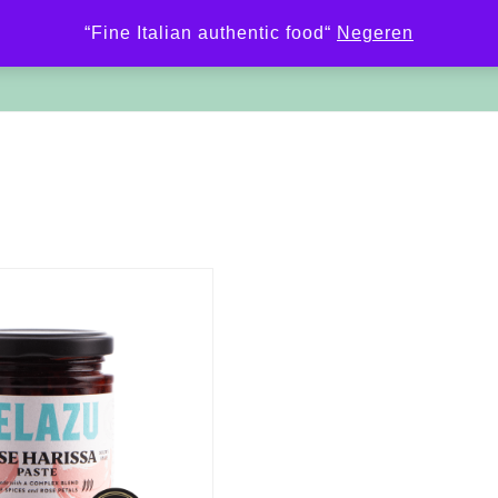
“Fine Italian authentic food“
Negeren
Ravioli
WebShop
Wijnen
Over Woarst
Recepte
oodjes