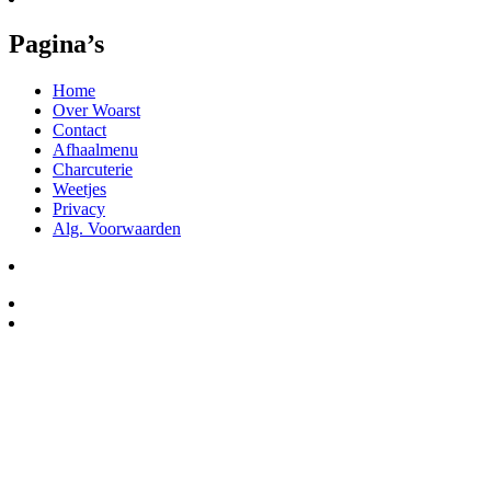
Pagina’s
Home
Over Woarst
Contact
Afhaalmenu
Charcuterie
Weetjes
Privacy
Alg. Voorwaarden
Winkel Ede
Salumeria Woarst Delicatessen
Grotestraat 1, 6711AH Ede
Openingstijden:
Maandag: Gesloten
Dinsdag-vrijdag : 10:00 – 17:30