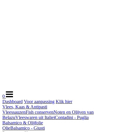
0
Dashboard
Voor aanpassing
Klik hier
Vlees, Kaas & Antipasti
Vleessauzen
Fish conserven
Noten en Olijven van
Belazu
Vleeswaren uit Italie
iContadini - Puglia
Balsamico & Olijfolie
Olie
Balsamico - Giusti