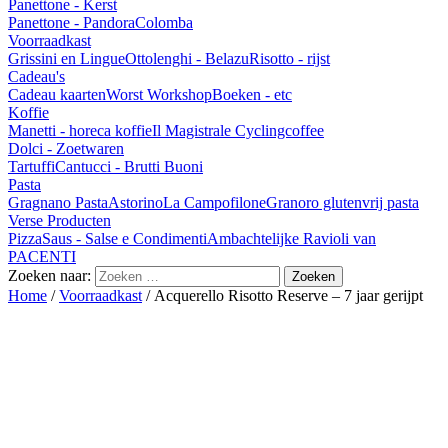
Panettone - Kerst
Panettone - Pandora
Colomba
Voorraadkast
Grissini en Lingue
Ottolenghi - Belazu
Risotto - rijst
Cadeau's
Cadeau kaarten
Worst Workshop
Boeken - etc
Koffie
Manetti - horeca koffie
Il Magistrale Cyclingcoffee
Dolci - Zoetwaren
Tartuffi
Cantucci - Brutti Buoni
Pasta
Gragnano Pasta
Astorino
La Campofilone
Granoro glutenvrij pasta
Verse Producten
Pizza
Saus - Salse e Condimenti
Ambachtelijke Ravioli van
PACENTI
Zoeken naar:
Home
/
Voorraadkast
/ Acquerello Risotto Reserve – 7 jaar gerijpt