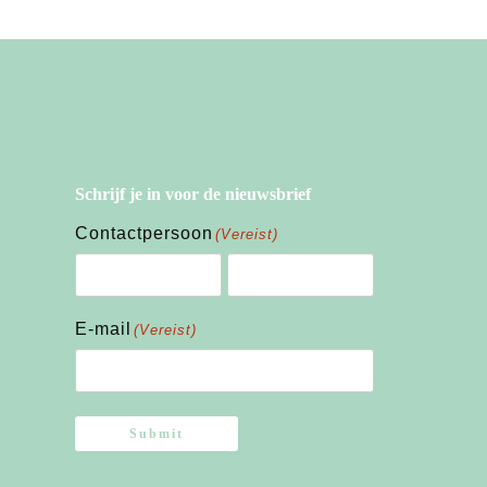
Schrijf je in voor de nieuwsbrief
Contactpersoon
(Vereist)
Voornaam
Achternaam
E-mail
(Vereist)
Submit