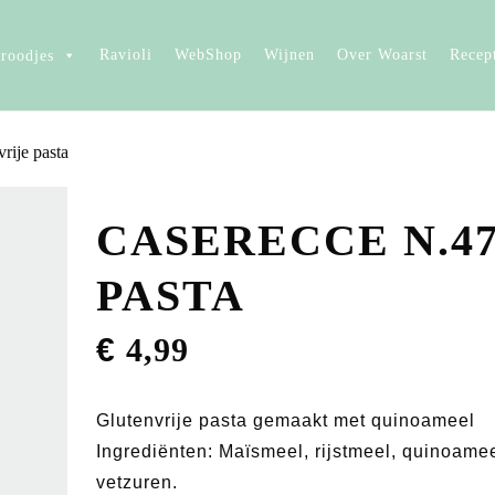
Ravioli
WebShop
Wijnen
Over Woarst
Recep
broodjes
rije pasta
CASERECCE N.4
PASTA
€
4,99
Glutenvrije pasta gemaakt met quinoameel
Ingrediënten: Maïsmeel, rijstmeel, quinoame
vetzuren.