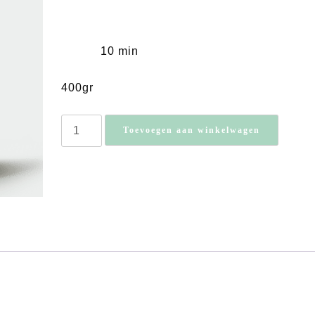
10 min
400gr
Caserecce
Toevoegen aan winkelwagen
n.475
Glutenvrije
pasta
aantal