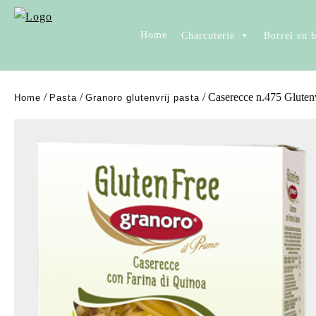
Home
Charcuterie
Borrel en 
/
/
/ Caserecce n.475 Glutenv
Home
Pasta
Granoro glutenvrij pasta