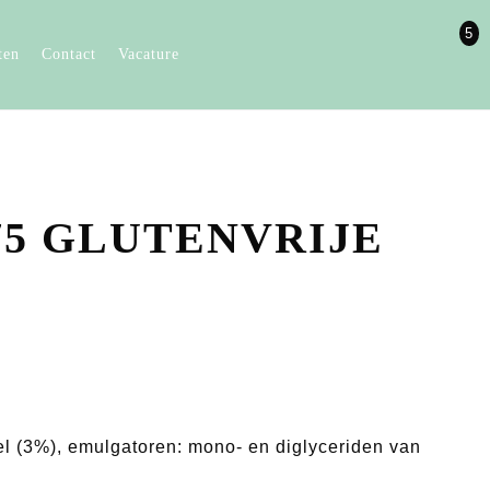
5
ten
Contact
Vacature
75 GLUTENVRIJE
el (3%), emulgatoren: mono- en diglyceriden van