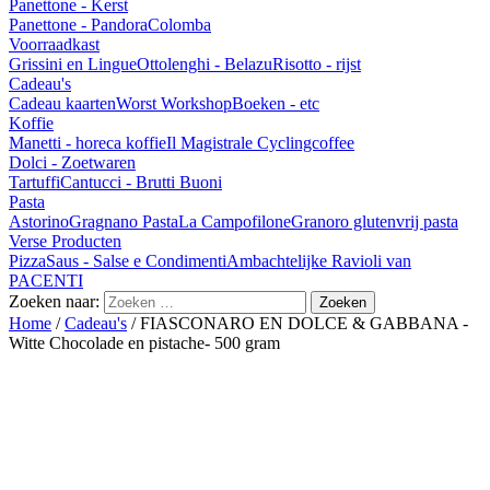
Panettone - Kerst
Panettone - Pandora
Colomba
Voorraadkast
Grissini en Lingue
Ottolenghi - Belazu
Risotto - rijst
Cadeau's
Cadeau kaarten
Worst Workshop
Boeken - etc
Koffie
Manetti - horeca koffie
Il Magistrale Cyclingcoffee
Dolci - Zoetwaren
Tartuffi
Cantucci - Brutti Buoni
Pasta
Astorino
Gragnano Pasta
La Campofilone
Granoro glutenvrij pasta
Verse Producten
Pizza
Saus - Salse e Condimenti
Ambachtelijke Ravioli van
PACENTI
Zoeken naar:
Home
/
Cadeau's
/ FIASCONARO EN DOLCE & GABBANA -
Witte Chocolade en pistache- 500 gram