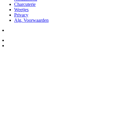
Charcuterie
Weetjes
Privacy
Alg. Voorwaarden
Winkel Ede
Salumeria Woarst Delicatessen
Grotestraat 1, 6711AH Ede
Openingstijden:
Maandag: Gesloten
Dinsdag-vrijdag : 10:00 – 17:30
Zaterdag: 09:30 – 17:00
Zondag: Gesloten