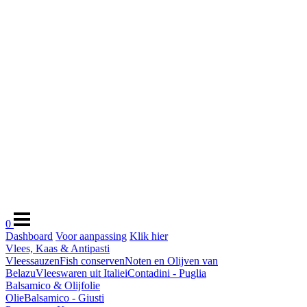
0
Dashboard
Voor aanpassing
Klik hier
Vlees, Kaas & Antipasti
Vleessauzen
Fish conserven
Noten en Olijven van
Belazu
Vleeswaren uit Italie
iContadini - Puglia
Balsamico & Olijfolie
Olie
Balsamico - Giusti