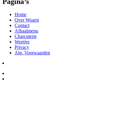
Pagina’s
Home
Over Woarst
Contact
Afhaalmenu
Charcuterie
Weetjes
Privacy
Alg. Voorwaarden
Winkel Ede
Salumeria Woarst Delicatessen
Grotestraat 1, 6711AH Ede
Openingstijden:
Maandag: Gesloten
Dinsdag-vrijdag : 10:00 – 17:30
Zaterdag: 09:30 – 17:00
Zondag: Gesloten