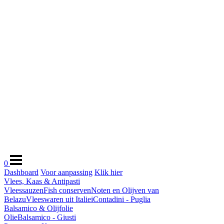
0
Dashboard
Voor aanpassing
Klik hier
Vlees, Kaas & Antipasti
Vleessauzen
Fish conserven
Noten en Olijven van
Belazu
Vleeswaren uit Italie
iContadini - Puglia
Balsamico & Olijfolie
Olie
Balsamico - Giusti