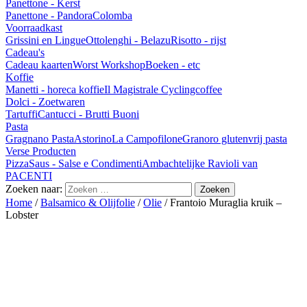
Panettone - Kerst
Panettone - Pandora
Colomba
Voorraadkast
Grissini en Lingue
Ottolenghi - Belazu
Risotto - rijst
Cadeau's
Cadeau kaarten
Worst Workshop
Boeken - etc
Koffie
Manetti - horeca koffie
Il Magistrale Cyclingcoffee
Dolci - Zoetwaren
Tartuffi
Cantucci - Brutti Buoni
Pasta
Gragnano Pasta
Astorino
La Campofilone
Granoro glutenvrij pasta
Verse Producten
Pizza
Saus - Salse e Condimenti
Ambachtelijke Ravioli van
PACENTI
Zoeken naar:
Home
/
Balsamico & Olijfolie
/
Olie
/ Frantoio Muraglia kruik –
Lobster