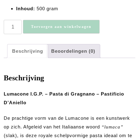
Inhoud:
500 gram
Lumacone
Toevoegen aan winkelwagen
I.G.P.
-
Pasta
Beschrijving
Beoordelingen (0)
di
Gragnano,
500
gram
Beschrijving
aantal
Lumacone I.G.P. – Pasta di Gragnano – Pastificio
D’Aniello
De prachtige vorm van de Lumacone is een kunstwerk
op zich. Afgeleid van het Italiaanse woord
“lumaca”
(slak), is deze royale schelpvormige pasta ideaal om te