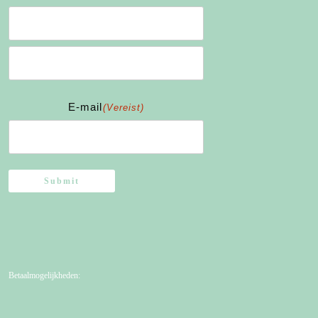
Voornaam
Achternaam
E-mail
(Vereist)
Submit
Betaalmogelijkheden: