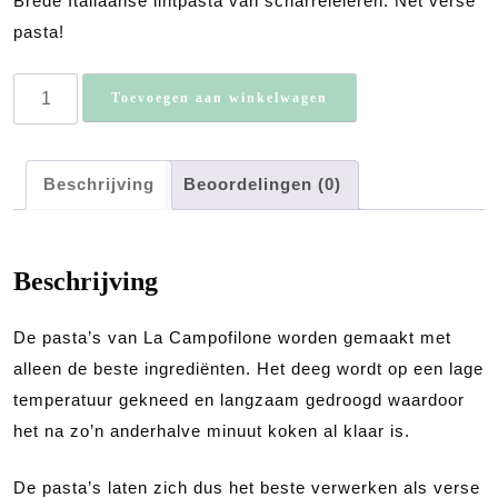
Brede Italiaanse lintpasta van scharreleieren. Net verse
pasta!
PAPPARDELLE
Toevoegen aan winkelwagen
–
250
GRAM
Beschrijving
Beoordelingen (0)
LA
CAMPOFILONE
aantal
Beschrijving
De pasta’s van La Campofilone worden gemaakt met
alleen de beste ingrediënten. Het deeg wordt op een lage
temperatuur gekneed en langzaam gedroogd waardoor
het na zo’n anderhalve minuut koken al klaar is.
De pasta’s laten zich dus het beste verwerken als verse