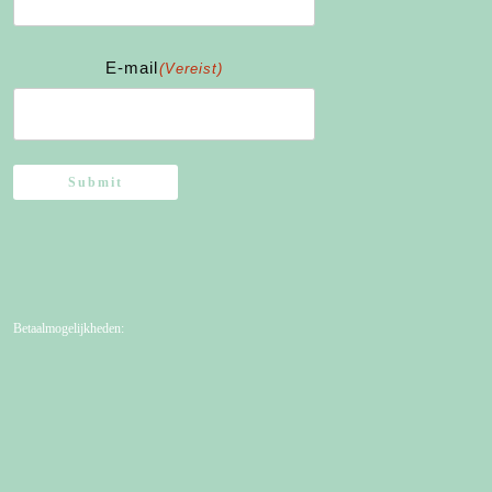
Achternaam
E-mail
(Vereist)
Submit
Betaalmogelijkheden: