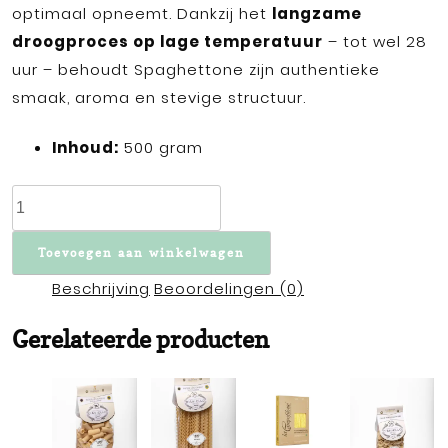
optimaal opneemt. Dankzij het
langzame
droogproces op lage temperatuur
– tot wel 28
uur – behoudt Spaghettone zijn authentieke
smaak, aroma en stevige structuur.
Inhoud:
500 gram
Spaghettone
I.G.P.
-
Toevoegen aan winkelwagen
Pasta
Beschrijving
Beoordelingen (0)
di
Gragnano,
Gerelateerde producten
500
gram
aantal