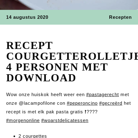
14 augustus 2020
Recepten
RECEPT
COURGETTEROLLETJ
4 PERSONEN MET
DOWNLOAD
Wow onze huiskok heeft weer een
#pastagerecht
met
onze @lacampofilone con
#peperoncino
#gecreërd
het
recept is met elk pak pasta gratis ❗️????
#morgenonline
#woarstdelicatessen
2 courgettes