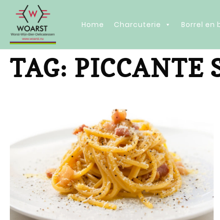
Home
Charcuterie
Borrel en
TAG:
PICCANTE 