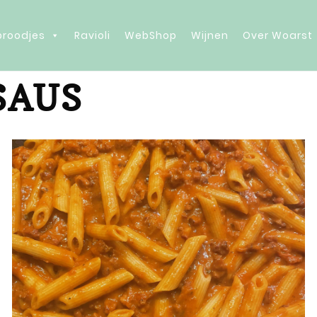
 broodjes
Ravioli
WebShop
Wijnen
Over Woarst
SAUS