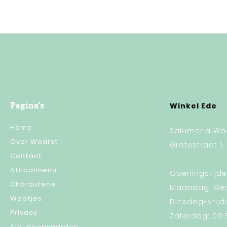
Pagina’s
Winkel Ede
Home
Salumeria Woa
Over Woarst
Grotestraat 1,
Contact
Afhaalmenu
Openingstijde
Charcuterie
Maandag: Ges
Weetjes
Dinsdag-vrijda
Privacy
Zaterdag: 09:3
Alg. Voorwaarden