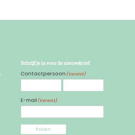
Schrijf je in voor de nieuwsbrief
Contactpersoon
(Vereist)
n
Voornaam
Achternaam
E-mail
(Vereist)
Submit