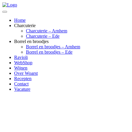
Home
Charcuterie
Charcuterie – Arnhem
Charcuterie – Ede
Borrel en broodjes
Borrel en broodjes – Arnhem
Borrel en broodjes – Ede
Ravioli
WebShop
Wijnen
Over Woarst
Recepten
Contact
Vacature