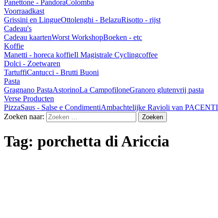
Panettone - Pandora
Colomba
Voorraadkast
Grissini en Lingue
Ottolenghi - Belazu
Risotto - rijst
Cadeau's
Cadeau kaarten
Worst Workshop
Boeken - etc
Koffie
Manetti - horeca koffie
Il Magistrale Cyclingcoffee
Dolci - Zoetwaren
Tartuffi
Cantucci - Brutti Buoni
Pasta
Gragnano Pasta
Astorino
La Campofilone
Granoro glutenvrij pasta
Verse Producten
Pizza
Saus - Salse e Condimenti
Ambachtelijke Ravioli van PACENTI
Zoeken naar:
Tag:
porchetta di Ariccia