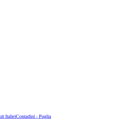
t Italie
iContadini - Puglia