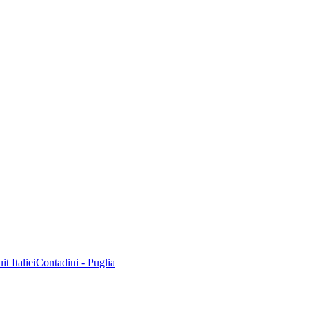
t Italie
iContadini - Puglia