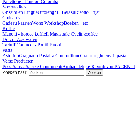
Panettone - Pandora
Colomba
Voorraadkast
Grissini en Lingue
Ottolenghi - Belazu
Risotto - rijst
Cadeau's
Cadeau kaarten
Worst Workshop
Boeken - etc
Koffie
Manetti - horeca koffie
Il Magistrale Cyclingcoffee
Dolci - Zoetwaren
Tartuffi
Cantucci - Brutti Buoni
Pasta
Astorino
Gragnano Pasta
La Campofilone
Granoro glutenvrij pasta
Verse Producten
Pizza
Saus - Salse e Condimenti
Ambachtelijke Ravioli van PACENTI
Zoeken naar: