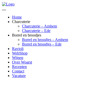
Home
Charcuterie
Charcuterie – Arnhem
Charcuterie – Ede
Borrel en broodjes
Borrel en broodjes – Arnhem
Borrel en broodjes – Ede
Ravioli
WebShop
Wijnen
Over Woarst
Recepten
Contact
Vacature