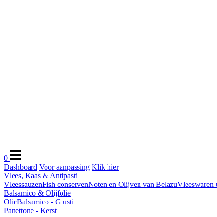
0
Dashboard
Voor aanpassing
Klik hier
Vlees, Kaas & Antipasti
Vleessauzen
Fish conserven
Noten en Olijven van Belazu
Vleeswaren ui
Balsamico & Olijfolie
Olie
Balsamico - Giusti
Panettone - Kerst