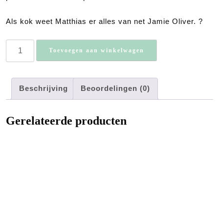
Als kok weet Matthias er alles van net Jamie Oliver. ?
Belazu
Toevoegen aan winkelwagen
Handgeplukte
Saffraan
1
Beschrijving
Beoordelingen (0)
gram
aantal
Gerelateerde producten