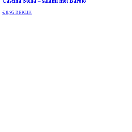
Cascina Stella – salami met Barolo
€
8,95
BEKIJK