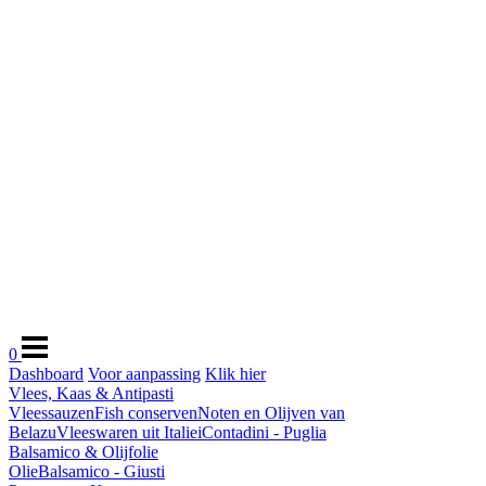
0
Dashboard
Voor aanpassing
Klik hier
Vlees, Kaas & Antipasti
Vleessauzen
Fish conserven
Noten en Olijven van
Belazu
Vleeswaren uit Italie
iContadini - Puglia
Balsamico & Olijfolie
Olie
Balsamico - Giusti