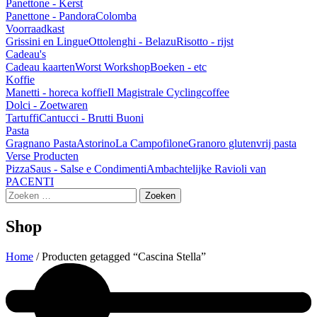
Panettone - Kerst
Panettone - Pandora
Colomba
Voorraadkast
Grissini en Lingue
Ottolenghi - Belazu
Risotto - rijst
Cadeau's
Cadeau kaarten
Worst Workshop
Boeken - etc
Koffie
Manetti - horeca koffie
Il Magistrale Cyclingcoffee
Dolci - Zoetwaren
Tartuffi
Cantucci - Brutti Buoni
Pasta
Gragnano Pasta
Astorino
La Campofilone
Granoro glutenvrij pasta
Verse Producten
Pizza
Saus - Salse e Condimenti
Ambachtelijke Ravioli van
PACENTI
Zoeken
naar:
Shop
Home
/ Producten getagged “Cascina Stella”