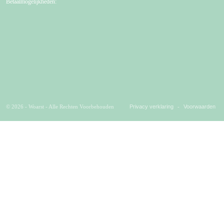
Betaalmogelijkheden:
© 2026 - Woarst - Alle Rechten Voorbehouden
Privacy verklaring
-
Voorwaarden